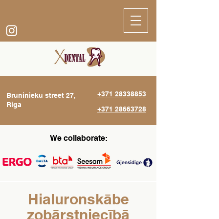
+371 28338853
Bruninieku street 27,
Riga
+371 28663728
We collaborate:
Hialuronskābe
zobārstniecībā