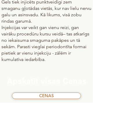
Gels tiek injicēts punktveidīgi zem
smaganu gļotādas vietās, kur nav lielu nervu
galu un asinsvadu. Kā likums, visā zobu
rindas garumā.
Injekcijas var veikt gan vienu reizi, gan
vairāku procedūru kursu veidā– tas atkarīgs
no iekaisuma smaguma pakāpes un tā
sekām. Parasti vieglai periodontīta formai
pietiek ar vienu injekciju - zālēm ir
kumulatīva iedarbība.
Apskatīt visas Cenas
CENAS
Piesakies vizītei