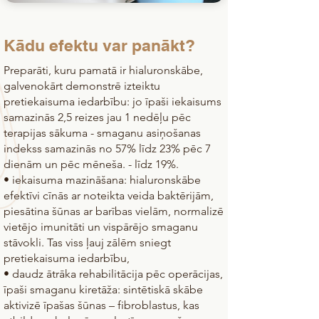
Kādu efektu var panākt?
Preparāti, kuru pamatā ir hialuronskābe,
galvenokārt demonstrē izteiktu
pretiekaisuma iedarbību: jo īpaši iekaisums
samazinās 2,5 reizes jau 1 nedēļu pēc
terapijas sākuma - smaganu asiņošanas
indekss samazinās no 57% līdz 23% pēc 7
dienām un pēc mēneša. - līdz 19%.
• iekaisuma mazināšana: hialuronskābe
efektīvi cīnās ar noteikta veida baktērijām,
piesātina šūnas ar barības vielām, normalizē
vietējo imunitāti un vispārējo smaganu
stāvokli. Tas viss ļauj zālēm sniegt
pretiekaisuma iedarbību,
• daudz ātrāka rehabilitācija pēc operācijas,
īpaši smaganu kiretāža: sintētiskā skābe
aktivizē īpašas šūnas – fibroblastus, kas