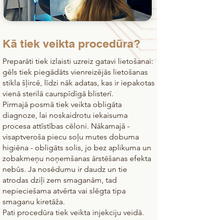
Kā tiek veikta procedūra?
Preparāti tiek izlaisti uzreiz gatavi lietošanai:
gēls tiek piegādāts vienreizējās lietošanas
stikla šļircē, līdzi nāk adatas, kas ir iepakotas
vienā sterilā caurspīdīgā blisterī.
Pirmajā posmā tiek veikta obligāta
diagnoze, lai noskaidrotu iekaisuma
procesa attīstības cēloni. Nākamajā -
visaptveroša piecu soļu mutes dobuma
higiēna - obligāts solis, jo bez aplikuma un
zobakmeņu noņemšanas ārstēšanas efekta
nebūs. Ja nosēdumu ir daudz un tie
atrodas dziļi zem smaganām, tad
nepieciešama atvērta vai slēgta tipa
smaganu kiretāža.
Pati procedūra tiek veikta injekciju veidā.