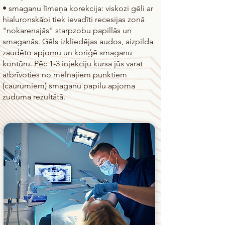
• smaganu līmeņa korekcija: viskozi gēli ar
hialuronskābi tiek ievadīti recesijas zonā
"nokarenajās" starpzobu papillās un
smaganās. Gēls izkliedējas audos, aizpilda
zaudēto apjomu un koriģē smaganu
kontūru. Pēc 1-3 injekciju kursa jūs varat
atbrīvoties no melnajiem punktiem
(caurumiem) smaganu papilu apjoma
zuduma rezultātā.