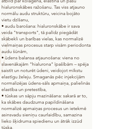
atbild par kolagēna, elastīna un pašu
hialuronskābes ražošanu. Tas viss atjauno
normālu audu struktūru, veicina bojāto
vietu dzīšanu,
• audu barošana: hialuronskābe ir sava
veida "transports", tā palīdz piegādāt
skābekli un barības vielas, kas normalizē
vielmaiņas procesus starp visām periodonta
audu šūnām,
• ūdens balansa atjaunošana: viena no
slavenākajām "hialurona" īpašībām – spēja
saistīt un noturēt ūdeni, veidojot mīkstu
elastīgu želeju. Smaganās pēc injekcijām
normalizējas ūdens-sāls apmaiņa, palielinās
elastība un pretestība,
• tūskas un sāpju mazināšana: sakarā ar to,
ka skābes daudzuma papildināšana
normalizē apmaiņas procesus un ietekmē
asinsvadu sieniņu caurlaidību, samazina
lieko šķidruma spiedienu un ātrāk izzūd
tūska,