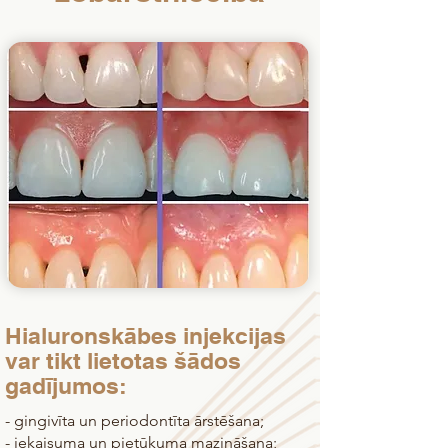
Hialuronskābes injekcijas
var tikt lietotas šādos
gadījumos:
- gingivīta un periodontīta ārstēšana;
- iekaisuma un pietūkuma mazināšana;