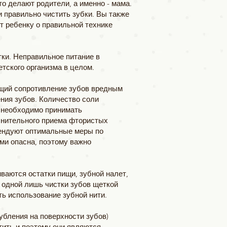
о делают родители, а именно - мама.
и правильно чистить зубки. Вы также
т ребенку о правильной технике
тки. Неправильное питание в
етского организма в целом.
щий сопротивление зубов вредным
ния зубов. Количество соли
 необходимо принимать
лнительного приема фтористых
мендуют оптимальные меры по
ми опасна, поэтому важно
иваются остатки пищи, зубной налет,
 одной лишь чистки зубов щеткой
ь использование зубной нити.
убления на поверхности зубов)
тить и поэтому они являются