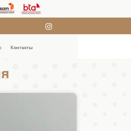
с
Kонтакты
ия