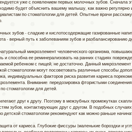
ендуется уже с появлением первых молочных зубов. Сначала эт
обходимо будет объяснить вашему малышу, как важно регулярно 
циалистам по стоматологии для детей. Опытные врачи расскажу
о.
очных зубов - сладкие и кислотосодержащие газированные напи
рта - верный путь к заболеваниям зубов и разбалансированию д
 натуральный микроэлемент человеческого организма, повышаю
ь и способна ее реминерализовать на ранних стадиях поврежде
аемой ребенком с пищей, не достаточно. Данный микроэлемент
кой стоматологии могут посоветовать различные способы допо
енка, индивидуальных факторов риска развития кариеса пореко
кроэлемента. Внимание: передозировка фтористыми соединения
по стоматологии для детей.
рилегают друг к другу. Поэтому в межзубных промежутках скапл
стям зубов, контактирующих друг
с другом. В подобных случаях
о детской стоматологии рекомендуют как можно раньше начинат
ащита от кариеса. Глубокие фиссуры (маленькие бороздки и угл
 и взрослых, особенно подвержены кариесу: их очень тяжело чис