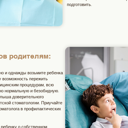
подготовить.
ов родителям:
рно и однажды возьмите ребенка
у возможность пережить
дицинским процедурам, всю
но нормальную и безобидную.
алыша доверительного
етской стоматологии. Приучайте
оматолога в профилактических
е ребенку о собственном