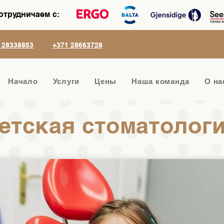
отрудничаем с:
 28338853
+371 28663728
Начало
Услуги
Цены
Наша команда
О на
етская стоматолог