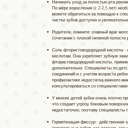
Начинать уход за полостью рта реком
По мере взросления (с 2-2,5 лет) не
можете обратиться за помощью к спе
чистки зубов доступно и увлекательн
Родители, помните: главный враг мол
сочетании с плохой гигиеной полости 
Соль фтористоводородной кислоты -
кислотам. Она укрепляет зубную эмал
фтористоводородной кислоты, приним
дополнительно. Специалисты по детс
соединений и с учетом возраста реб
профилактике недостатка важного ми
консультироваться со специалистами 
У многих детей зубки очень плотно п
что создает угрозу боковым поверхно
недостаточно, поэтому специалисты п
Герметизация фиссур - действенная з
жевательных зубов, как детских, так