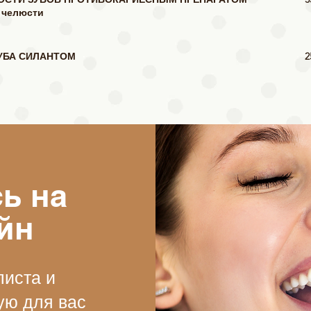
е челюсти
УБА СИЛАНТОМ
2
ь на
йн
листа и
ую для вас