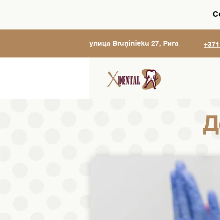
С
улица Bruņinieku 27, Рига
+371
Д