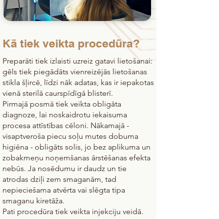
Kā tiek veikta procedūra?
Preparāti tiek izlaisti uzreiz gatavi lietošanai:
gēls tiek piegādāts vienreizējās lietošanas
stikla šļircē, līdzi nāk adatas, kas ir iepakotas
vienā sterilā caurspīdīgā blisterī.
Pirmajā posmā tiek veikta obligāta
diagnoze, lai noskaidrotu iekaisuma
procesa attīstības cēloni. Nākamajā -
visaptveroša piecu soļu mutes dobuma
higiēna - obligāts solis, jo bez aplikuma un
zobakmeņu noņemšanas ārstēšanas efekta
nebūs. Ja nosēdumu ir daudz un tie
atrodas dziļi zem smaganām, tad
nepieciešama atvērta vai slēgta tipa
smaganu kiretāža.
Pati procedūra tiek veikta injekciju veidā.