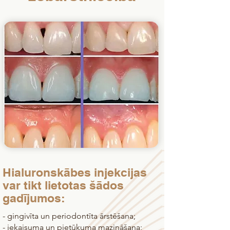
Hialuronskābes injekcijas
var tikt lietotas šādos
gadījumos:
- gingivīta un periodontīta ārstēšana;
- iekaisuma un pietūkuma mazināšana;