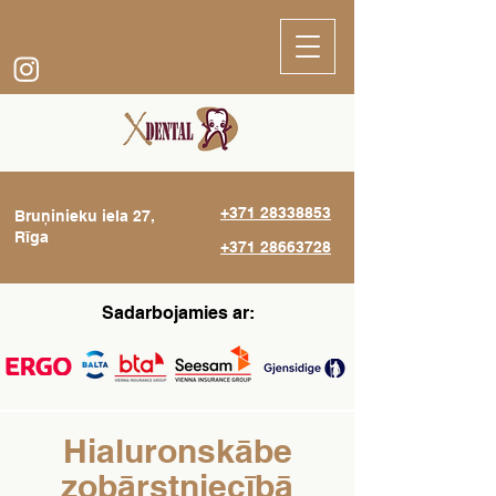
+371 28338853
Bruņinieku iela 27,
Rīga
+371 28663728
Sadarbojamies ar:
Hialuronskābe
zobārstniecībā