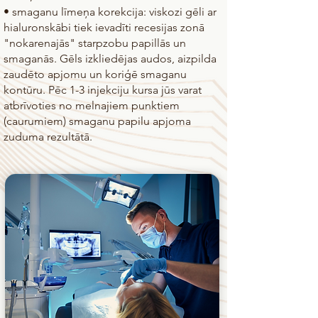
• smaganu līmeņa korekcija: viskozi gēli ar
hialuronskābi tiek ievadīti recesijas zonā
"nokarenajās" starpzobu papillās un
smaganās. Gēls izkliedējas audos, aizpilda
zaudēto apjomu un koriģē smaganu
kontūru. Pēc 1-3 injekciju kursa jūs varat
atbrīvoties no melnajiem punktiem
(caurumiem) smaganu papilu apjoma
zuduma rezultātā.