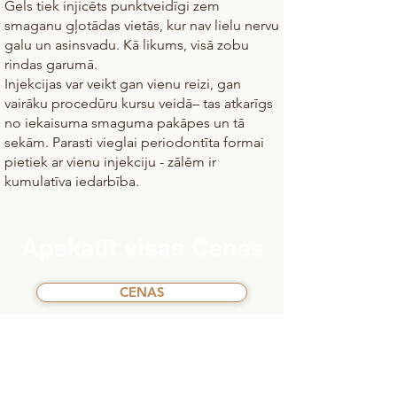
Gels tiek injicēts punktveidīgi zem
smaganu gļotādas vietās, kur nav lielu nervu
galu un asinsvadu. Kā likums, visā zobu
rindas garumā.
Injekcijas var veikt gan vienu reizi, gan
vairāku procedūru kursu veidā– tas atkarīgs
no iekaisuma smaguma pakāpes un tā
sekām. Parasti vieglai periodontīta formai
pietiek ar vienu injekciju - zālēm ir
kumulatīva iedarbība.
Apskatīt visas Cenas
CENAS
Piesakies vizītei