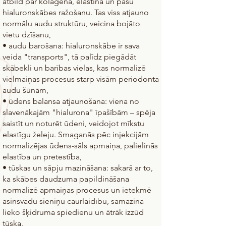
atbild par kolagēna, elastīna un pašu
hialuronskābes ražošanu. Tas viss atjauno
normālu audu struktūru, veicina bojāto
vietu dzīšanu,
• audu barošana: hialuronskābe ir sava
veida "transports", tā palīdz piegādāt
skābekli un barības vielas, kas normalizē
vielmaiņas procesus starp visām periodonta
audu šūnām,
• ūdens balansa atjaunošana: viena no
slavenākajām "hialurona" īpašībām – spēja
saistīt un noturēt ūdeni, veidojot mīkstu
elastīgu želeju. Smaganās pēc injekcijām
normalizējas ūdens-sāls apmaiņa, palielinās
elastība un pretestība,
• tūskas un sāpju mazināšana: sakarā ar to,
ka skābes daudzuma papildināšana
normalizē apmaiņas procesus un ietekmē
asinsvadu sieniņu caurlaidību, samazina
lieko šķidruma spiedienu un ātrāk izzūd
tūska,