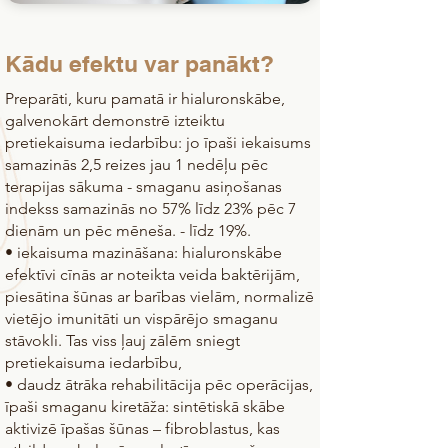
Kādu efektu var panākt?
Preparāti, kuru pamatā ir hialuronskābe,
galvenokārt demonstrē izteiktu
pretiekaisuma iedarbību: jo īpaši iekaisums
samazinās 2,5 reizes jau 1 nedēļu pēc
terapijas sākuma - smaganu asiņošanas
indekss samazinās no 57% līdz 23% pēc 7
dienām un pēc mēneša. - līdz 19%.
• iekaisuma mazināšana: hialuronskābe
efektīvi cīnās ar noteikta veida baktērijām,
piesātina šūnas ar barības vielām, normalizē
vietējo imunitāti un vispārējo smaganu
stāvokli. Tas viss ļauj zālēm sniegt
pretiekaisuma iedarbību,
• daudz ātrāka rehabilitācija pēc operācijas,
īpaši smaganu kiretāža: sintētiskā skābe
aktivizē īpašas šūnas – fibroblastus, kas